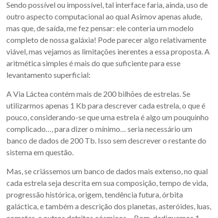
Sendo possível ou impossível, tal interface faria, ainda, uso de
outro aspecto computacional ao qual Asimov apenas alude,
mas que, de saída, me fez pensar: ele conteria um modelo
completo de nossa galáxia! Pode parecer algo relativamente
viável, mas vejamos as limitações inerentes a essa proposta. A
aritmética simples é mais do que suficiente para esse
levantamento superficial:
A Via Láctea contém mais de 200 bilhões de estrelas. Se
utilizarmos apenas 1 Kb para descrever cada estrela, o que é
pouco, considerando-se que uma estrela é algo um pouquinho
complicado…, para dizer o mínimo… seria necessário um
banco de dados de 200 Tb. Isso sem descrever o restante do
sistema em questão.
Mas, se criássemos um banco de dados mais extenso, no qual
cada estrela seja descrita em sua composição, tempo de vida,
progressão histórica, origem, tendência futura, órbita
galáctica, e também a descrição dos planetas, asteróides, luas,
cometas, e outros detritos cósmicos… Bom, dediquemos 1